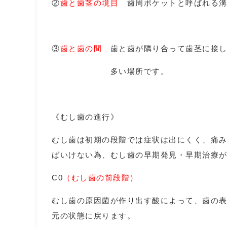
②
歯と歯茎の境目
歯周ポケットと呼ばれる溝
③
歯と歯の間
歯と歯が隣り合って歯茎に接
多い場所です。
《むし歯の進行》
むし歯は初期の段階では症状は出にくく、痛
ばいけない為、むし歯の早期発見・早期治療
C0
（むし歯の前段階）
むし歯の原因菌が作り出す酸によって、歯の
元の状態に戻ります。