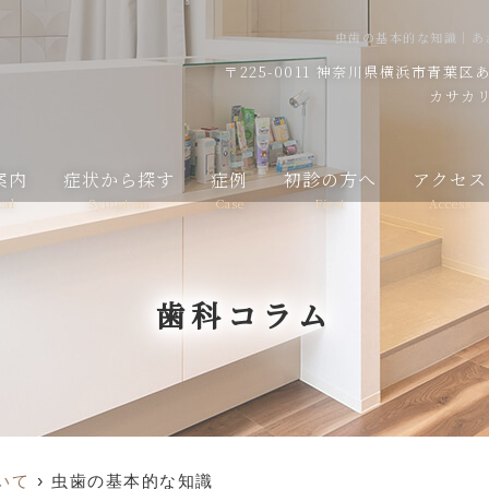
虫歯の基本的な知識｜あ
〒225-0011
神奈川県横浜市青葉区あざ
カサカリ
案内
症状から探す
症例
初診の方へ
アクセス
cal
Symptom
Case
First
Access
歯科コラム
いて
虫歯の基本的な知識