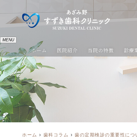
MENU
ホーム
医院紹介
当院の特徴
診療
Home
Clinic
Feature
Medi
ホーム
歯科コラム
歯の定期検診の重要性につ