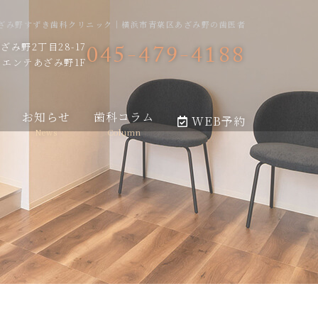
ざみ野すずき歯科クリニック｜横浜市青葉区あざみ野の歯医者
045-479-4188
み野2丁目28-17
エンテあざみ野1F
お知らせ
歯科コラム
WEB予約
News
Column