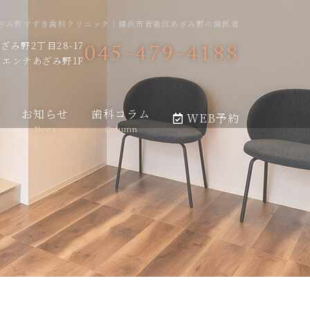
｜あざみ野すずき歯科クリニック｜横浜市青葉区あざみ野の歯医者
045-479-4188
み野2丁目28-17
エンテあざみ野1F
お知らせ
歯科コラム
WEB予約
News
Column