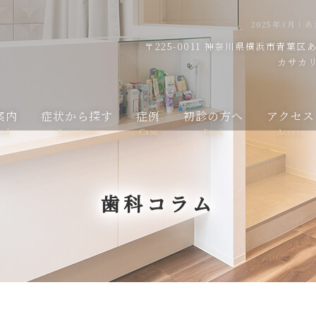
2025年3月
〒225-0011
神奈川県横浜市青葉区あざ
カサカリ
案内
症状から探す
症例
初診の方へ
アクセス
cal
Symptom
Case
First
Access
歯科コラム