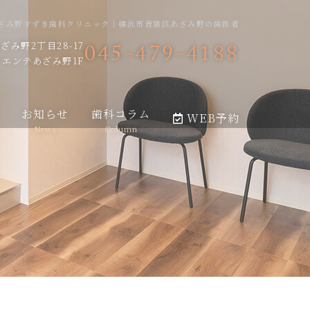
ざみ野すずき歯科クリニック｜横浜市青葉区あざみ野の歯医者
045-479-4188
み野2丁目28-17
エンテあざみ野1F
お知らせ
歯科コラム
WEB予約
News
Column