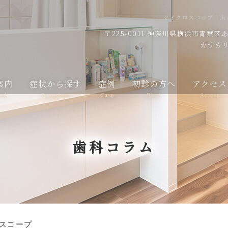
マイクロスコープ｜あ
〒225-0011
神奈川県横浜市青葉区あざ
カサカリ
案内
症状から探す
症例
初診の方へ
アクセス
cal
Symptom
Case
First
Access
歯科コラム
スコープ