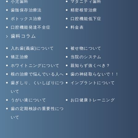
小児歯科
マタニティ歯科
歯髄保存治療法
精密根管治療
ボトックス治療
口腔機能低下症
口腔機能発達不全症
料金表
歯科コラム
入れ歯(義歯)について
被せ物について
矯正治療
当院のシステム
ホワイトニングについて
親知らず抜くべき？
根の治療で悩んでいる人へ
歯の神経取らないで！！
歯ぎしり、くいしばりにつ
インプラントについて
いて
うがい液について
お口健康トレーニング
歯の定期検診の重要性につ
いて