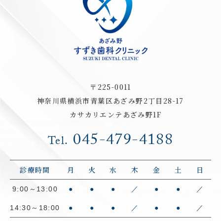
〒225-0011
神奈川県横浜市青葉区あざみ野2丁目28-17
カサカリエンテあざみ野1F
045-479-4188
Tel.
診療時間
月
火
水
木
金
土
日
9:00～13:00
●
●
●
／
●
●
／
14:30～18:00
●
●
●
／
●
●
／