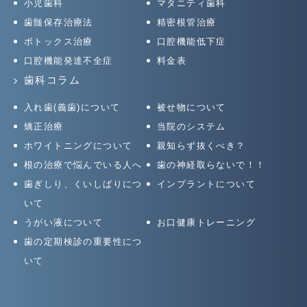
小児歯科
マタニティ歯科
歯髄保存治療法
精密根管治療
ボトックス治療
口腔機能低下症
口腔機能発達不全症
料金表
歯科コラム
入れ歯(義歯)について
被せ物について
矯正治療
当院のシステム
ホワイトニングについて
親知らず抜くべき？
根の治療で悩んでいる人へ
歯の神経取らないで！！
歯ぎしり、くいしばりにつ
インプラントについて
いて
うがい液について
お口健康トレーニング
歯の定期検診の重要性につ
いて