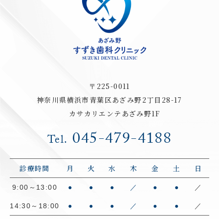
〒225-0011
神奈川県横浜市青葉区あざみ野2丁目28-17
カサカリエンテあざみ野1F
045-479-4188
Tel.
診療時間
月
火
水
木
金
土
日
9:00～13:00
●
●
●
／
●
●
／
14:30～18:00
●
●
●
／
●
●
／